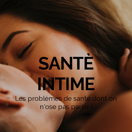
SANTÈ
INTIME
Les problèmes de santé dont on
n'ose pas parler !