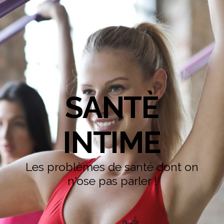
SANTÈ
INTIME
Les problèmes de santé dont on
n'ose pas parler !