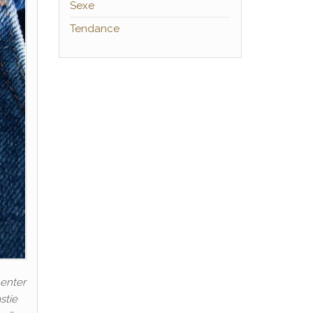
Sexe
Tendance
menter
stie