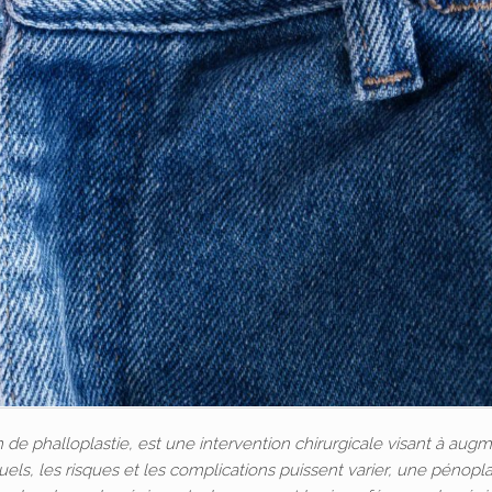
e phalloplastie, est une intervention chirurgicale visant à aug
iduels, les risques et les complications puissent varier, une pénopla