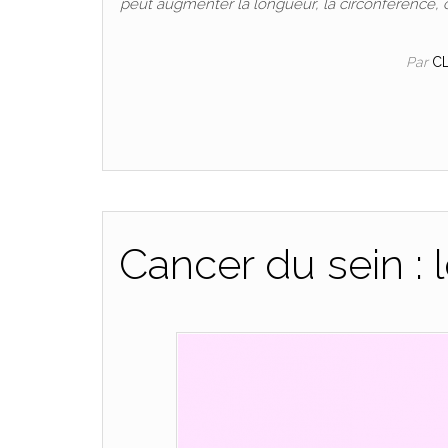
peut augmenter la longueur, la circonférence, 
Par
C
Cancer du sein : 