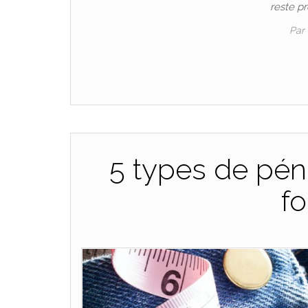
reste p
Par
5 types de pén
f