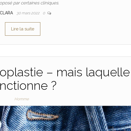
roposé par certaines cliniques.
CLARA
30 mars 2022
0
Lire la suite
oplastie – mais laquelle
onctionne ?
Homme