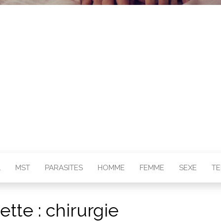
L
MST
PARASITES
HOMME
FEMME
SEXE
T
ette :
chirurgie