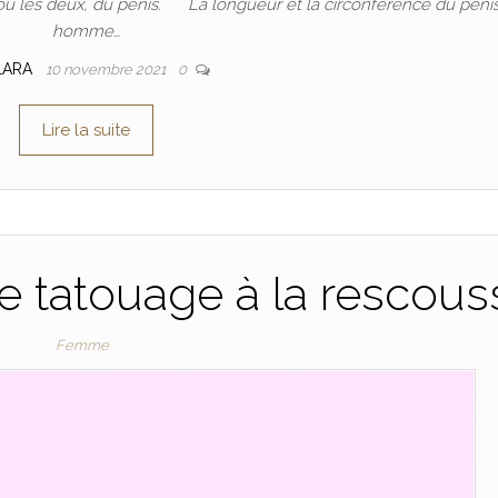
ou les deux, du pénis. La longueur et la circonférence du pénis
homme…
LARA
10 novembre 2021
0
Lire la suite
le tatouage à la rescous
Femme